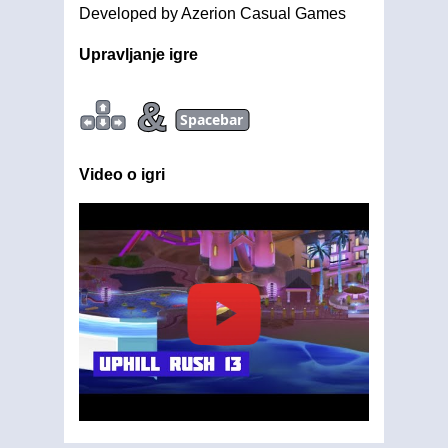
Developed by Azerion Casual Games
Upravljanje igre
&
Spacebar
Video o igri