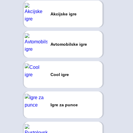
Akcijske igre
Avtomobilske igre
Cool igre
Igre za punce