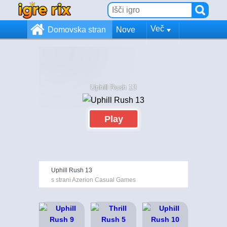
Več
Domovska stran
Nove
Uphill Rush 13
Play
Uphill Rush 13
s strani Azerion Casual Games