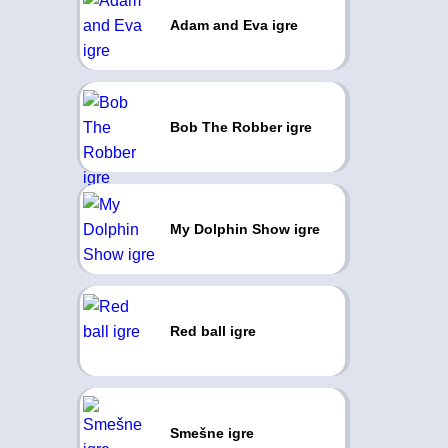
Adam and Eva igre
Bob The Robber igre
My Dolphin Show igre
Red ball igre
Smešne igre