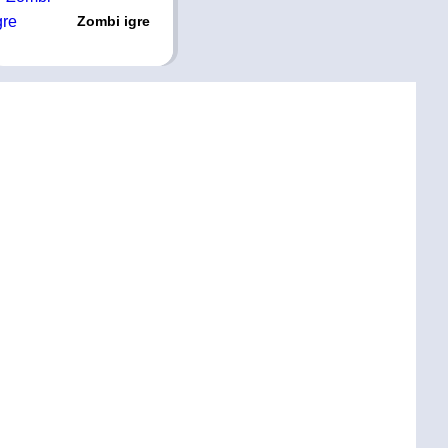
Zombi igre