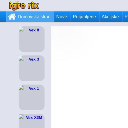
Domovska stran
Nove
Priljubljene
Akcijske
P