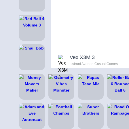
Vex X3M 3
s strani Azerion Casual Games