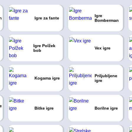
Igre
n
Igre za fante
Bomberman
Igre Polžek
Vex igre
bob
Priljubljene
Kogama igre
igre
e
Bitke igre
Borilne igre