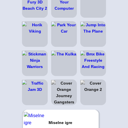
Miselne igre