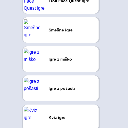
Troll Face Quest igre
Smešne igre
Igre z miško
Igre z pošasti
Kviz igre