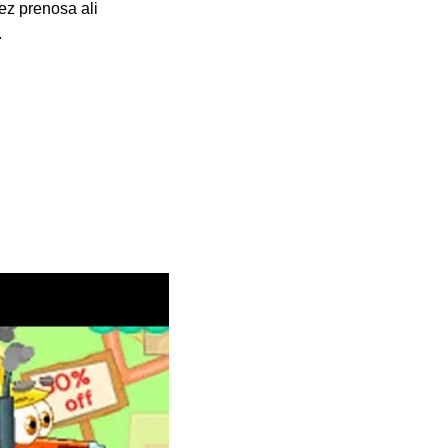
ez prenosa ali
.