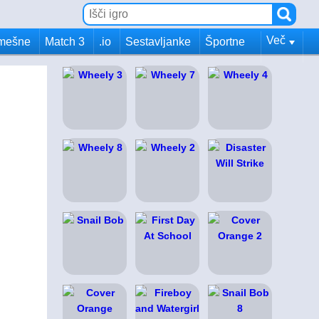
Več
mešne
Match 3
.io
Sestavljanke
Športne