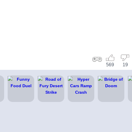
569
19