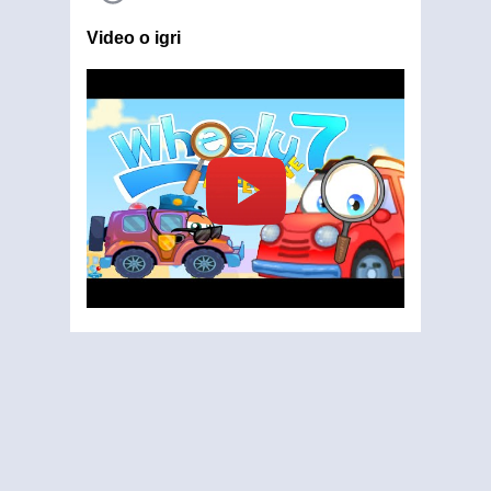
Video o igri