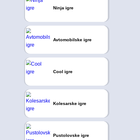
Ninja igre
Avtomobilske igre
Cool igre
Kolesarske igre
Pustolovske igre