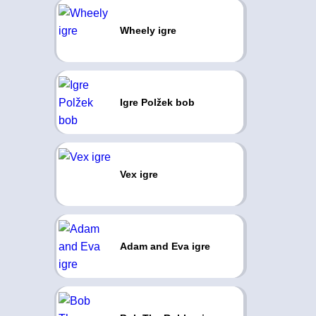
Wheely igre
Igre Polžek bob
Vex igre
Adam and Eva igre