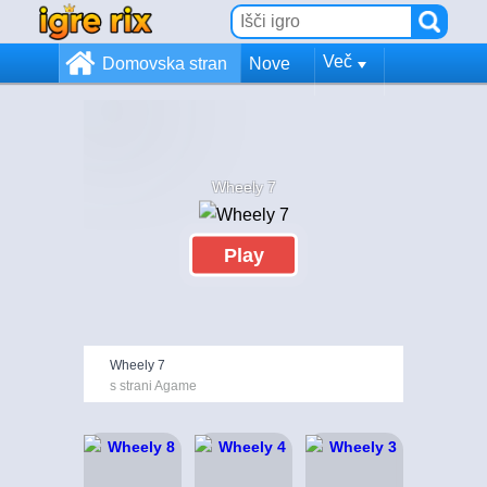
Več
Domovska stran
Nove
Wheely 7
Play
Wheely 7
s strani Agame