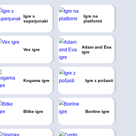
Igre s
Igre na
superjunaki
platformi
Adam and Eva
Vex igre
igre
Kogama igre
Igre z pošasti
Bitke igre
Borilne igre