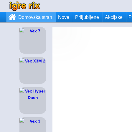
Domovska stran
Nove
Priljubljene
Akcijske
P