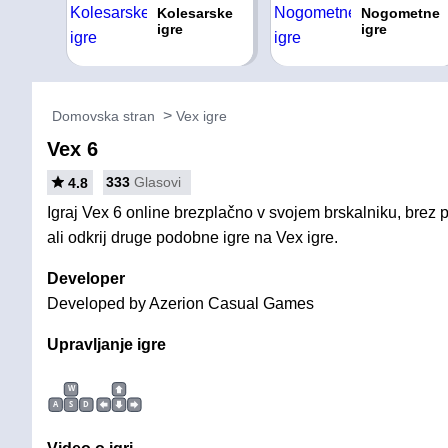
Kolesarske
Nogometne
igre
igre
Domovska stran
Vex igre
Vex 6
333
Glasovi
4.8
Igraj Vex 6 online brezplačno v svojem brskalniku, brez 
ali odkrij druge podobne igre na Vex igre.
Developer
Developed by Azerion Casual Games
Upravljanje igre
W
A
S
D