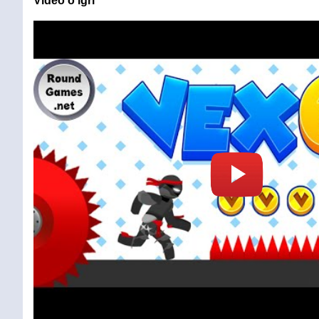
Video o igri