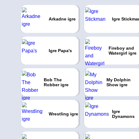
Arkadne igre
Igre Stickma
Fireboy and
Igre Papa's
Watergirl igre
Bob The
My Dolphin
Robber igre
Show igre
Igre
Wrestling igre
Dynamons