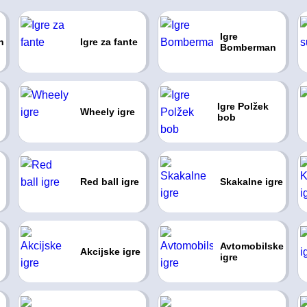
Igre
n
Igre za fante
Bomberman
Igre Polžek
Wheely igre
bob
Red ball igre
Skakalne igre
Avtomobilske
Akcijske igre
igre