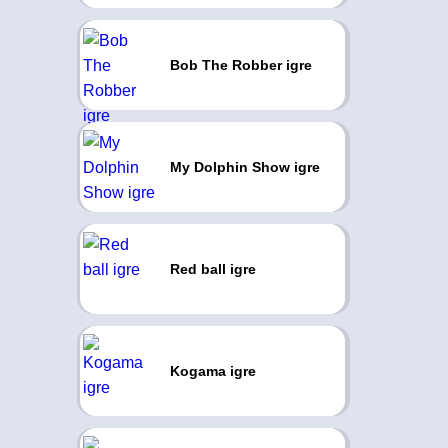
Bob The Robber igre
My Dolphin Show igre
Red ball igre
Kogama igre