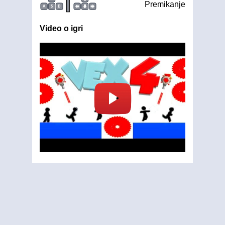
|
Premikanje
A
S
D
Video o igri