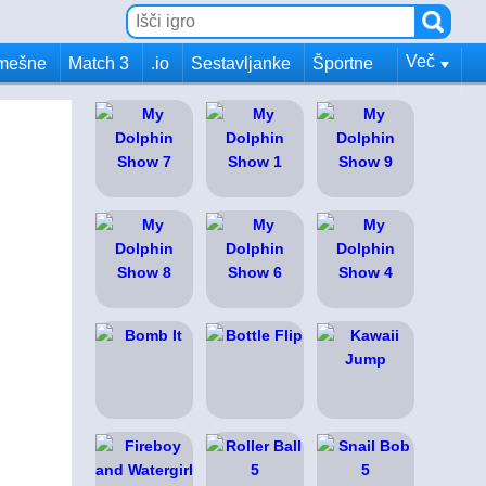
Več
mešne
Match 3
.io
Sestavljanke
Športne