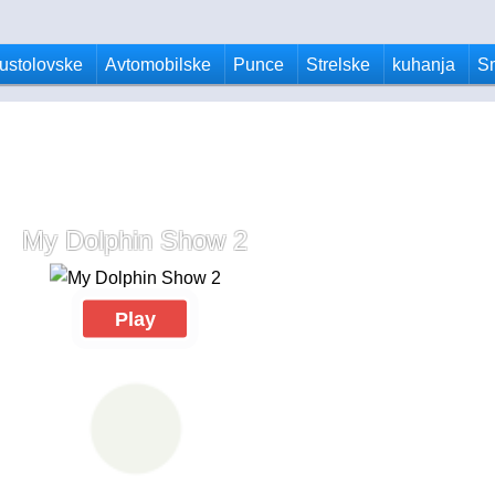
ustolovske
Avtomobilske
Punce
Strelske
kuhanja
S
My Dolphin Show 2
Play