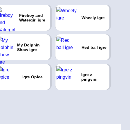
Fireboy and
Wheely igre
Watergirl igre
My Dolphin
Red ball igre
Show igre
Igre z
Igre Opice
pingvini