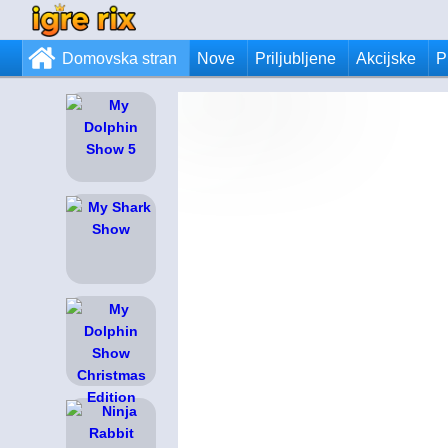
Domovska stran
Nove
Priljubljene
Akcijske
P