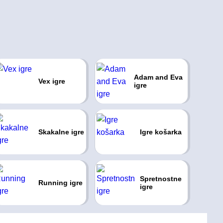
Adam and Eva
Vex igre
igre
Skakalne igre
Igre košarka
Spretnostne
Running igre
igre