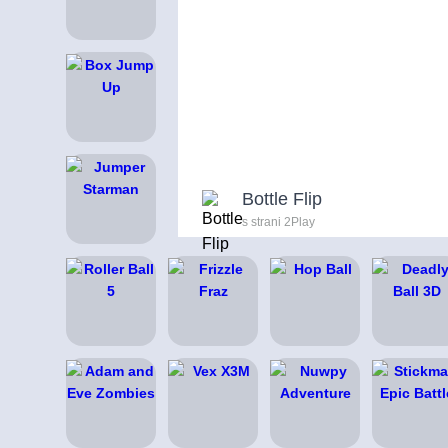
Bottle Flip
s strani 2Play