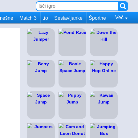
Več
mešne
Match 3
.io
Sestavljanke
Športne