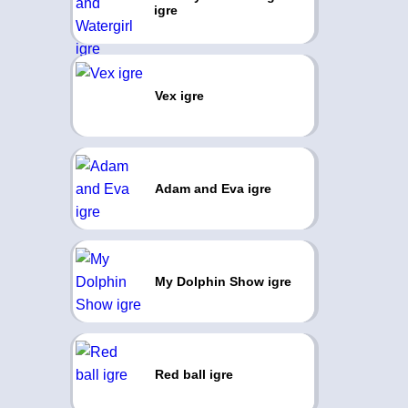
igre
Vex igre
Adam and Eva igre
My Dolphin Show igre
Red ball igre