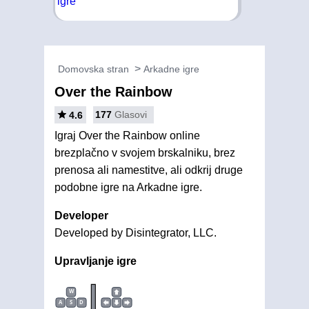
Domovska stran
Arkadne igre
Over the Rainbow
177
Glasovi
4.6
Igraj Over the Rainbow online
brezplačno v svojem brskalniku, brez
prenosa ali namestitve, ali odkrij druge
podobne igre na Arkadne igre.
Developer
Developed by Disintegrator, LLC.
Upravljanje igre
|
W
A
S
D