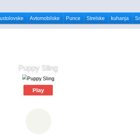
ustolovske
Avtomobilske
Punce
Strelske
kuhanja
S
Puppy Sling
Play