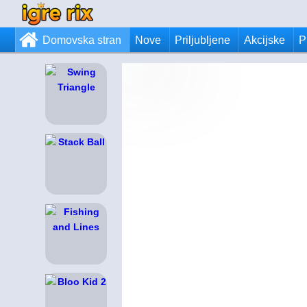
Domovska stran
Nove
Priljubljene
Akcijske
P