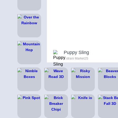
Puppy Sling
s strani MarketJS