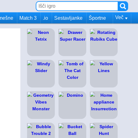
Več
mešne
Match 3
.io
Sestavljanke
Športne