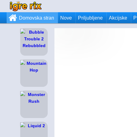
Domovska stran
Nove
Priljubljene
Akcijske
P