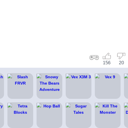
156
20