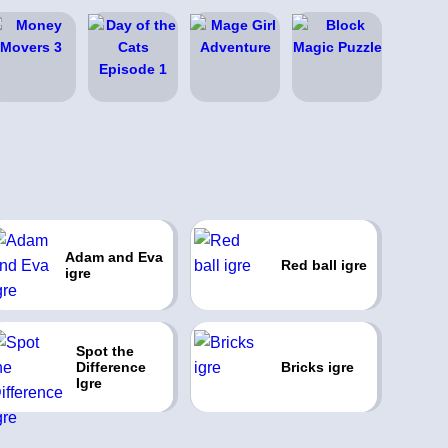
Adam and Eva
Red ball igre
igre
Spot the
Difference
Bricks igre
Igre