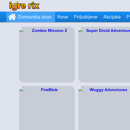
Domovska stran
Nove
Priljubljene
Akcijske
P