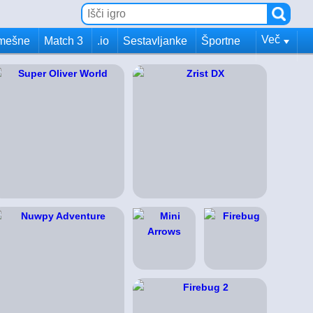
Več
mešne
Match 3
.io
Sestavljanke
Športne