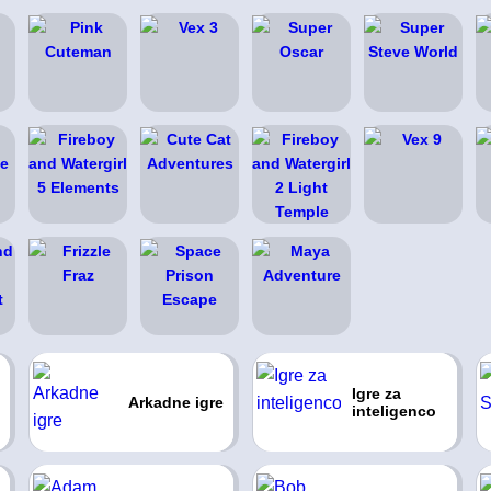
Igre za
Arkadne igre
inteligenco