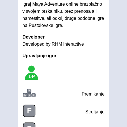
Igraj Maya Adventure online brezplačno
v svojem brskalniku, brez prenosa ali
namestitve, ali odkrij druge podobne igre
na Pustolovske igre.
Developer
Developed by RHM Interactive
Upravljanje igre
1-P
W
Premikanje
A
S
D
F
Streljanje