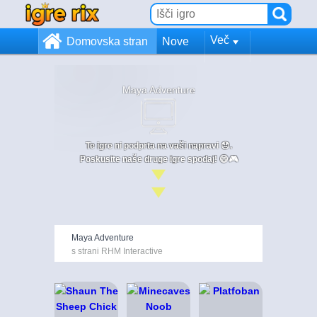
Več
Domovska stran
Nove
Maya Adventure
Te igre ni podprta na vaši napravi 😞.
Poskusite naše druge igre spodaj! 😄🎮
Maya Adventure
s strani RHM Interactive