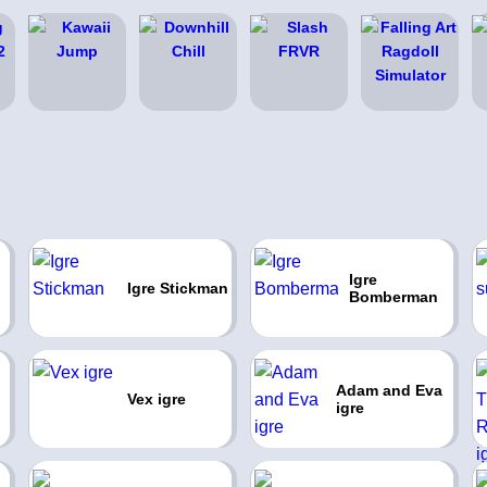
Igre
Igre Stickman
Bomberman
Adam and Eva
Vex igre
igre