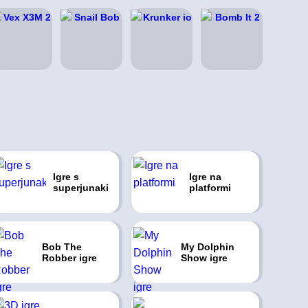
Igre s
Igre na
superjunaki
platformi
Bob The
My Dolphin
Robber igre
Show igre