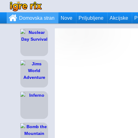
Domovska stran
Nove
Priljubljene
Akcijske
P