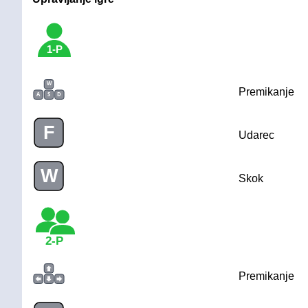
1-P
W
Premikanje
A
S
D
F
Udarec
W
Skok
2-P
Premikanje