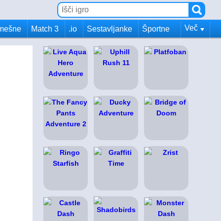
Več
mešne
Match 3
.io
Sestavljanke
Športne