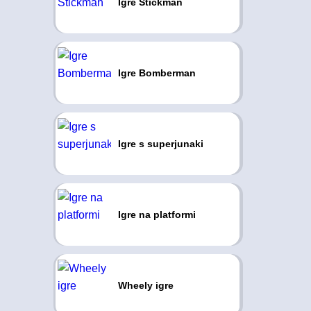
Igre Stickman
Igre Bomberman
Igre s superjunaki
Igre na platformi
Wheely igre