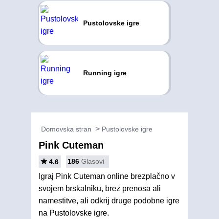
Pustolovske igre
Running igre
Domovska stran
Pustolovske igre
Pink Cuteman
186
Glasovi
4.6
Igraj Pink Cuteman online brezplačno v
svojem brskalniku, brez prenosa ali
namestitve, ali odkrij druge podobne igre
na Pustolovske igre.