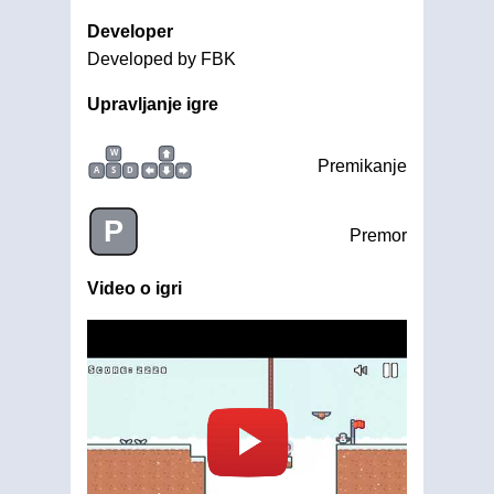
Developer
Developed by FBK
Upravljanje igre
W
Premikanje
A
S
D
P
Premor
Video o igri