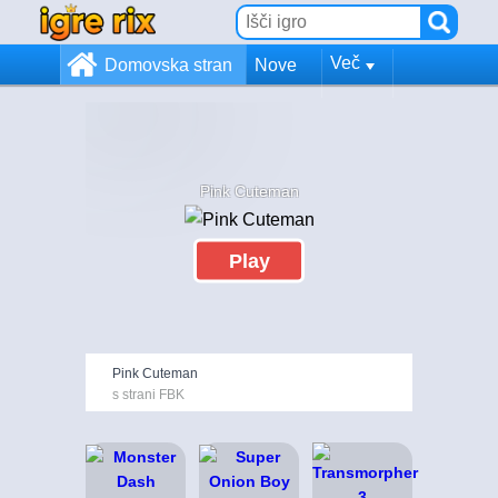
Več
Domovska stran
Nove
Pink Cuteman
Play
Pink Cuteman
s strani FBK