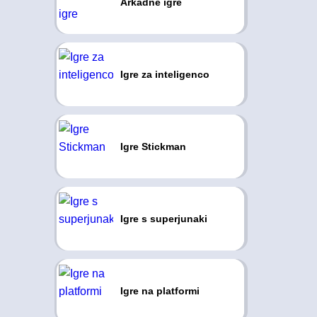
Arkadne igre
Igre za inteligenco
Igre Stickman
Igre s superjunaki
Igre na platformi