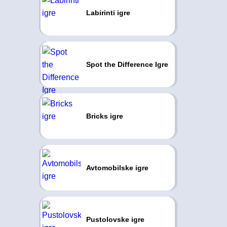
Labirinti igre
Spot the Difference Igre
Bricks igre
Avtomobilske igre
Pustolovske igre