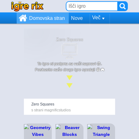
Več
Domovska stran
Nove
Zero Squares
Te igre ni podprta na vaši napravi 😞.
Poskusite naše druge igre spodaj! 😄🎮
Zero Squares
s strani magnificstudios