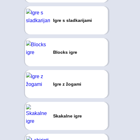
Igre s sladkarijami
Blocks igre
Igre z žogami
Skakalne igre