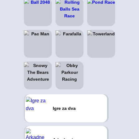
Igre za dva