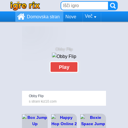
Več
Domovska stran
Nove
Obby Flip
Play
Obby Flip
s strani kiz10.com