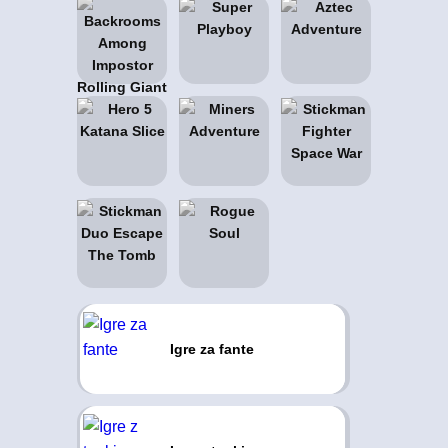
Igre za fante