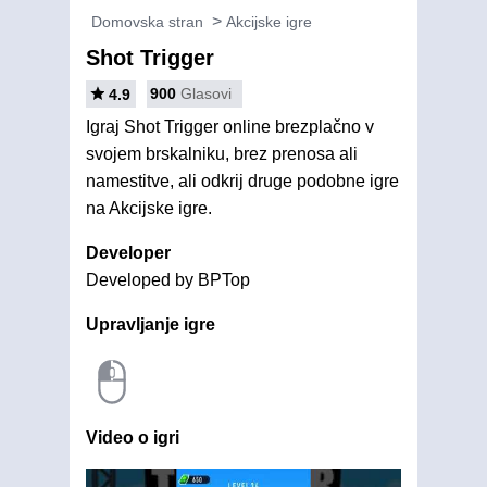
Domovska stran
Akcijske igre
Shot Trigger
900
Glasovi
4.9
Igraj Shot Trigger online brezplačno v
svojem brskalniku, brez prenosa ali
namestitve, ali odkrij druge podobne igre
na Akcijske igre.
Developer
Developed by BPTop
Upravljanje igre
Video o igri