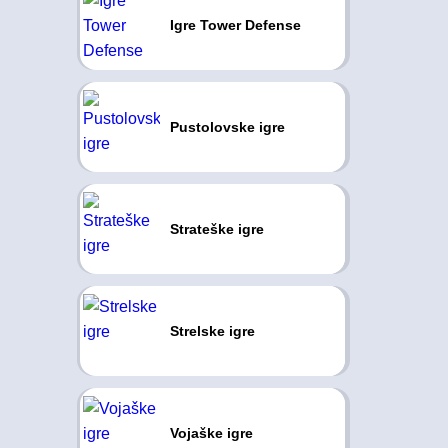
Igre Tower Defense
Pustolovske igre
Strateške igre
Strelske igre
Vojaške igre