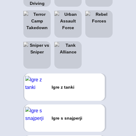
Igre z tanki
Igre s snajperji