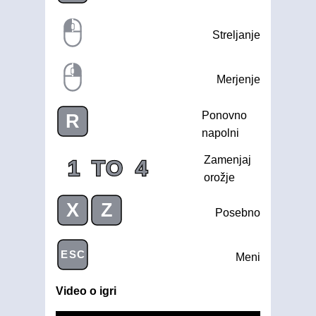
Streljanje
Merjenje
Ponovno
R
napolni
Zamenjaj
1
TO
4
orožje
X
Z
Posebno
ESC
Meni
Video o igri