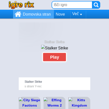
Več
Domovska stran
Nove
Stalker Strike
Play
Stalker Strike
s strani Y-rec