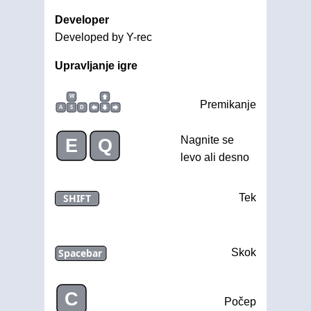
Developer
Developed by Y-rec
Upravljanje igre
W
Premikanje
A
S
D
Nagnite se
E
Q
levo ali desno
SHIFT
Tek
Spacebar
Skok
C
Počep