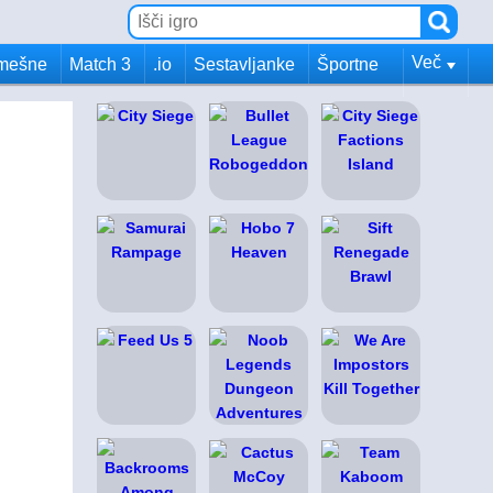
Več
mešne
Match 3
.io
Sestavljanke
Športne