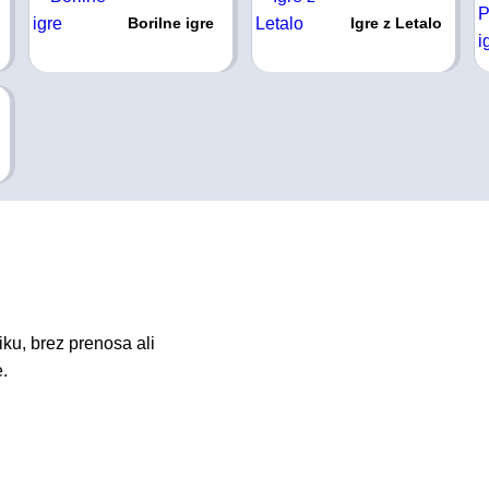
Borilne igre
Igre z Letalo
ku, brez prenosa ali
e.