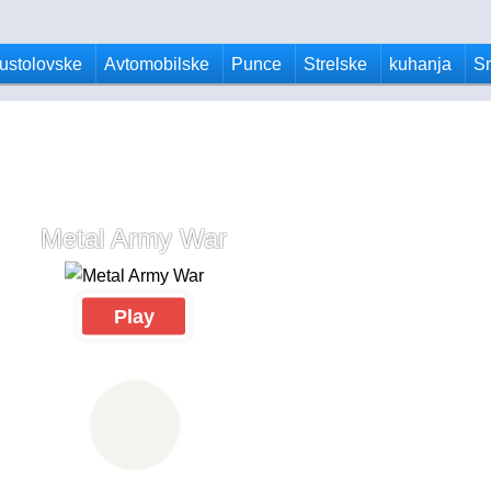
ustolovske
Avtomobilske
Punce
Strelske
kuhanja
S
Metal Army War
Play