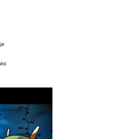
je
lni