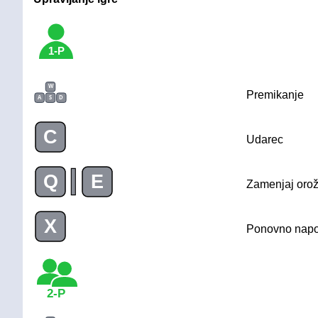
1-P
W
Premikanje
A
S
D
C
Udarec
|
Q
E
Zamenjaj orož
X
Ponovno napo
2-P