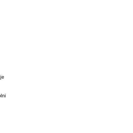
je
lni