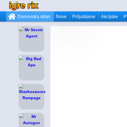
Domovska stran
Nove
Priljubljene
Akcijske
P