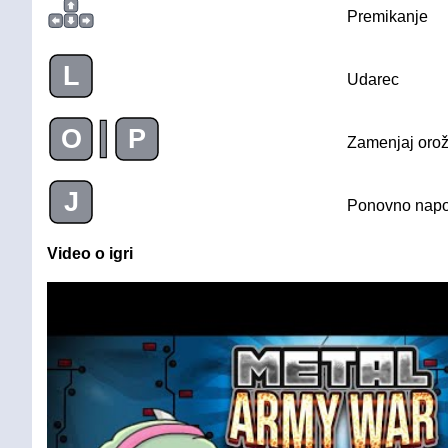
Premikanje
L
Udarec
|
O
P
Zamenjaj orož
J
Ponovno napo
Video o igri