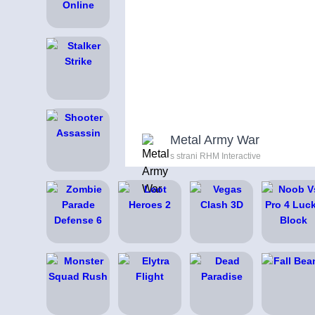
Metal Army War
s strani RHM Interactive