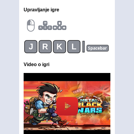
Upravljanje igre
W
A
S
D
|
J
R
K
L
Spacebar
Video o igri