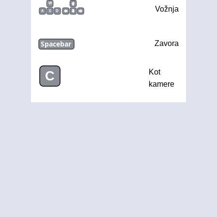
W
Vožnja
A
S
D
Spacebar
Zavora
Kot
C
kamere