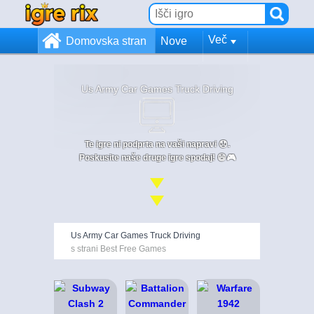
Več
Domovska stran
Nove
Us Army Car Games Truck Driving
Te igre ni podprta na vaši napravi 😞.
Poskusite naše druge igre spodaj! 😄🎮
Us Army Car Games Truck Driving
s strani Best Free Games