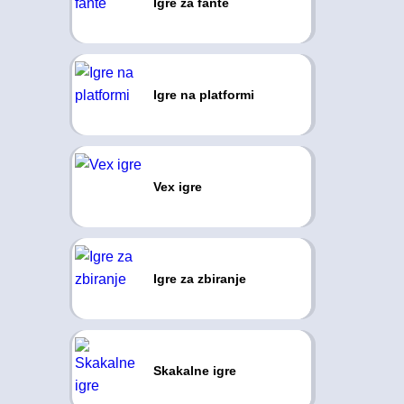
Igre za fante
Igre na platformi
Vex igre
Igre za zbiranje
Skakalne igre