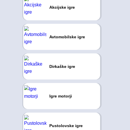
Akcijske igre
Avtomobilske igre
Dirkaške igre
Igre motorji
Pustolovske igre