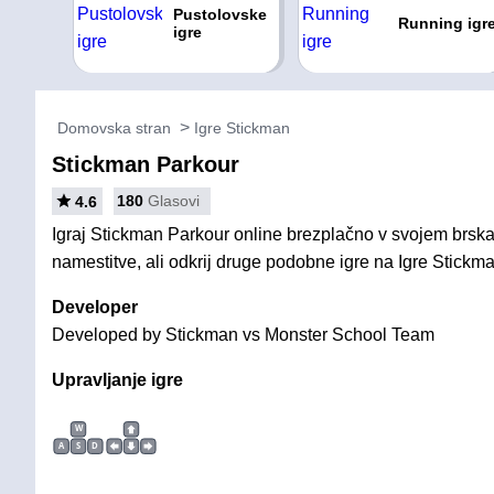
Pustolovske
Running igr
igre
Domovska stran
Igre Stickman
Stickman Parkour
180
Glasovi
4.6
Igraj Stickman Parkour online brezplačno v svojem brskal
namestitve, ali odkrij druge podobne igre na Igre Stickma
Developer
Developed by Stickman vs Monster School Team
Upravljanje igre
W
A
S
D