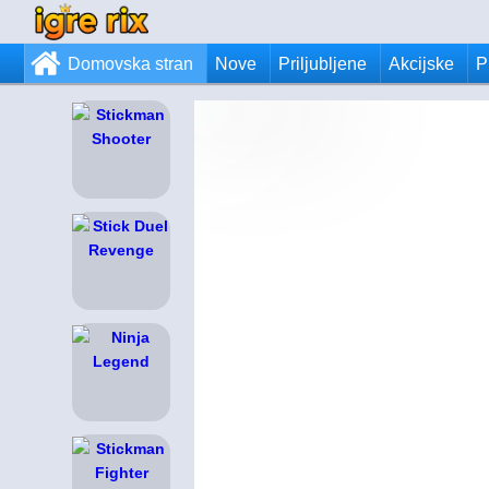
Domovska stran
Nove
Priljubljene
Akcijske
P