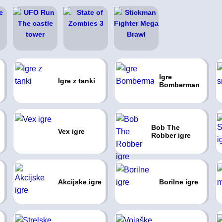
Igre
Igre z tanki
Bomberman
Bob The
Vex igre
Robber igre
Akcijske igre
Borilne igre