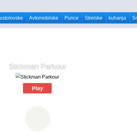
ustolovske
Avtomobilske
Punce
Strelske
kuhanja
S
Stickman Parkour
Play