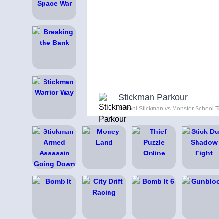
Stickman Parkour
s strani Stickman vs Monster School 