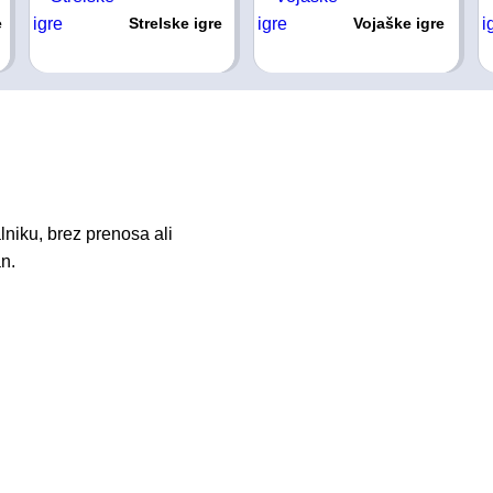
e
Strelske igre
Vojaške igre
niku, brez prenosa ali
n.