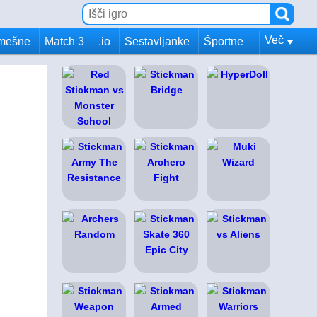
Več
mešne
Match 3
.io
Sestavljanke
Športne