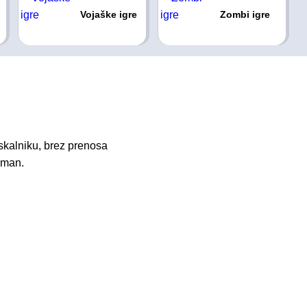
Vojaške igre
Zombi igre
skalniku, brez prenosa
ckman.