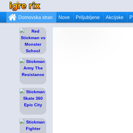
Domovska stran
Nove
Priljubljene
Akcijske
P