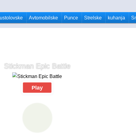
ustolovske
Avtomobilske
Punce
Strelske
kuhanja
S
Stickman Epic Battle
Play