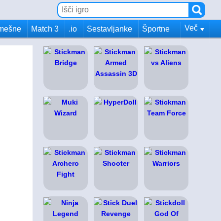
Več
mešne
Match 3
.io
Sestavljanke
Športne