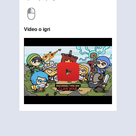
Video o igri