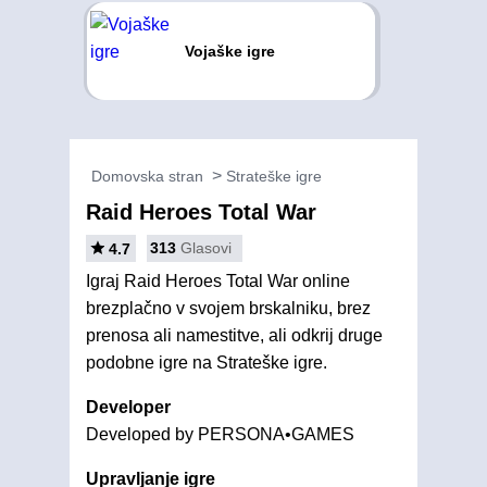
Vojaške igre
Domovska stran
Strateške igre
Raid Heroes Total War
313
Glasovi
4.7
Igraj Raid Heroes Total War online
brezplačno v svojem brskalniku, brez
prenosa ali namestitve, ali odkrij druge
podobne igre na Strateške igre.
Developer
Developed by PERSONA•GAMES
Upravljanje igre