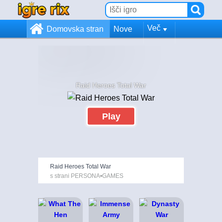
Več
Domovska stran
Nove
Raid Heroes Total War
Play
Raid Heroes Total War
s strani PERSONA•GAMES