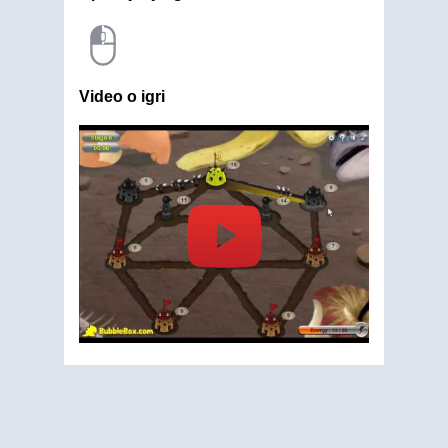
Video o igri