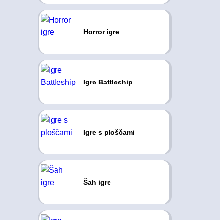
Horror igre
Igre Battleship
Igre s ploščami
Šah igre