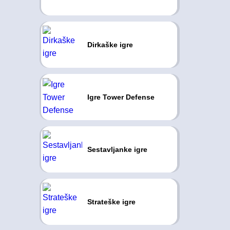
Dirkaške igre
Igre Tower Defense
Sestavljanke igre
Strateške igre