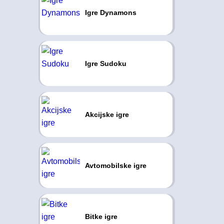
Igre Dynamons
Igre Sudoku
Akcijske igre
Avtomobilske igre
Bitke igre