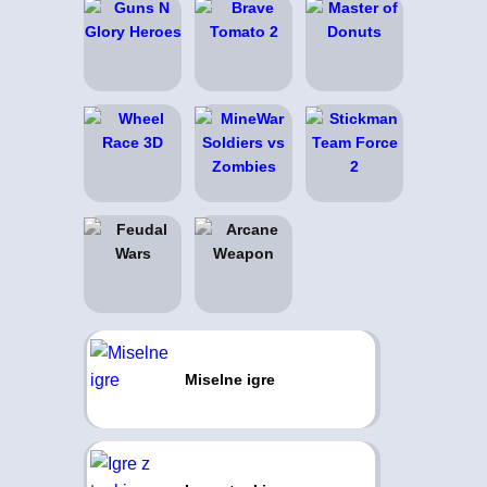
Miselne igre