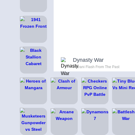
Dynasty War
s strani Flash From The Past