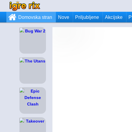
Domovska stran
Nove
Priljubljene
Akcijske
P