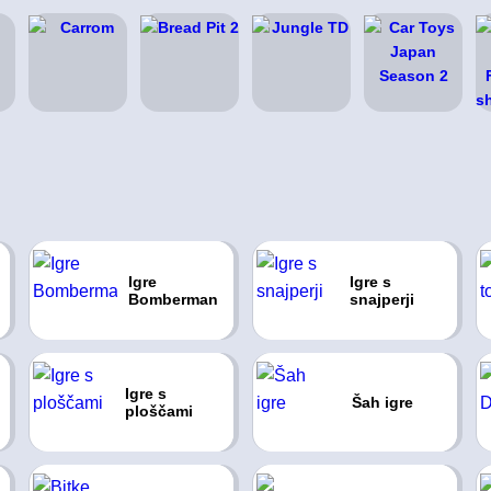
Igre
Igre s
Bomberman
snajperji
Igre s
Šah igre
ploščami