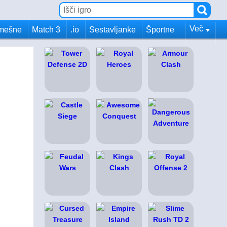
Več
mešne
Match 3
.io
Sestavljanke
Športne