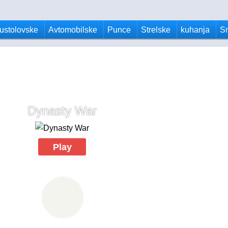
ustolovske
Avtomobilske
Punce
Strelske
kuhanja
S
Dynasty War
Play