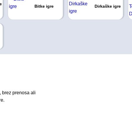
e
Bitke igre
Dirkaške igre
 brez prenosa ali
re.