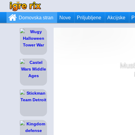
Domovska stran
Nove
Priljubljene
Akcijske
P
Musk