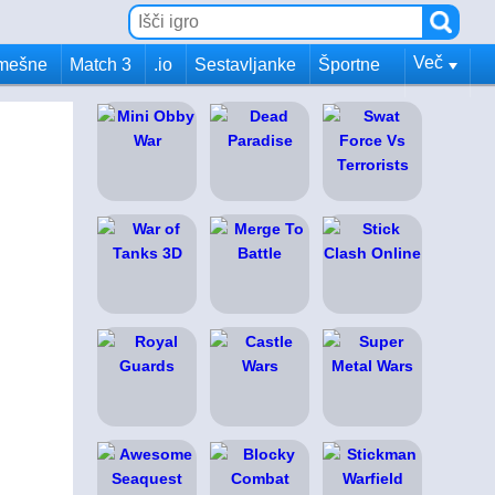
Več
mešne
Match 3
.io
Sestavljanke
Športne