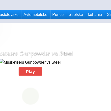
ustolovske
Avtomobilske
Punce
Strelske
kuhanja
S
eteers Gunpowder vs Steel
Play