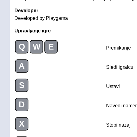
Developer
Developed by Playgama
Upravljanje igre
Q
W
E
Premikanje
A
Sledi igralcu
S
Ustavi
D
Navedi namen
X
Stopi nazaj