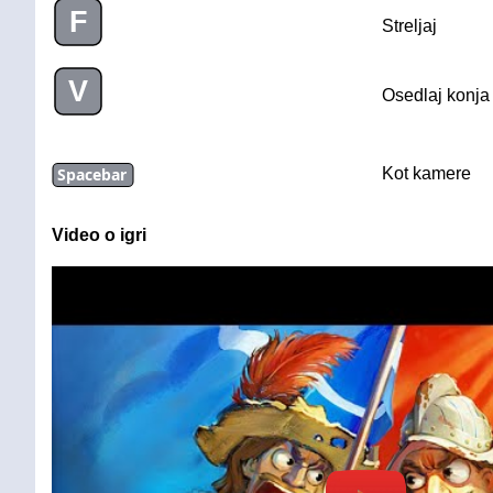
F
Streljaj
V
Osedlaj konja
Spacebar
Kot kamere
Video o igri