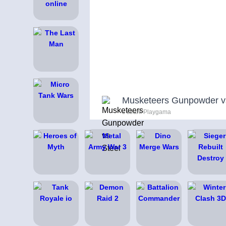
Musketeers Gunpowder v
s strani Playgama