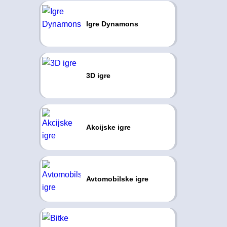
Igre Dynamons
3D igre
Akcijske igre
Avtomobilske igre