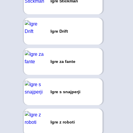
Igre Stickman
Igre Drift
Igre za fante
Igre s snajperji
Igre z roboti