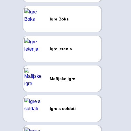
Igre Boks
Igre letenja
Mafijske igre
Igre s soldati