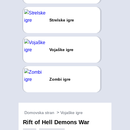
Strelske igre
Vojaške igre
Zombi igre
Domovska stran
Vojaške igre
Rift of Hell Demons War