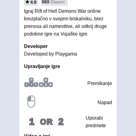
583
Glasovi
4.9
Igraj Rift of Hell Demons War online
brezplačno v svojem brskalniku, brez
prenosa ali namestitve, ali odkrij druge
podobne igre na Vojaške igre.
Developer
Developed by Playgama
Upravljanje igre
W
Premikanje
A
S
D
Napad
Uporabi
1
2
OR
predmete