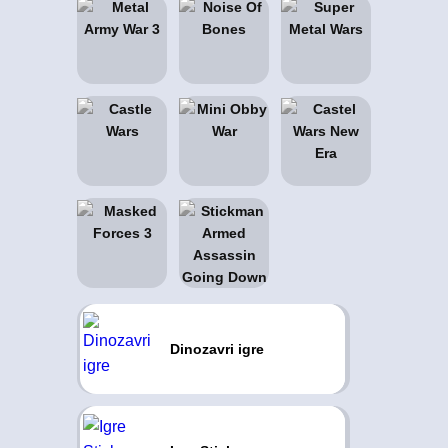
Dinozavri igre