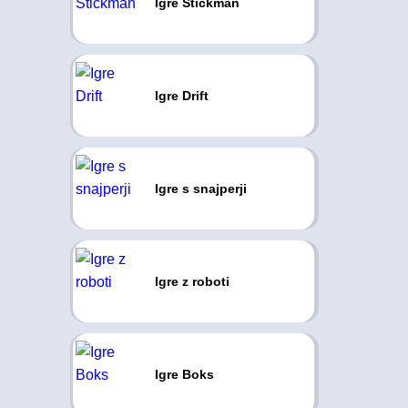
Igre Stickman
Igre Drift
Igre s snajperji
Igre z roboti
Igre Boks