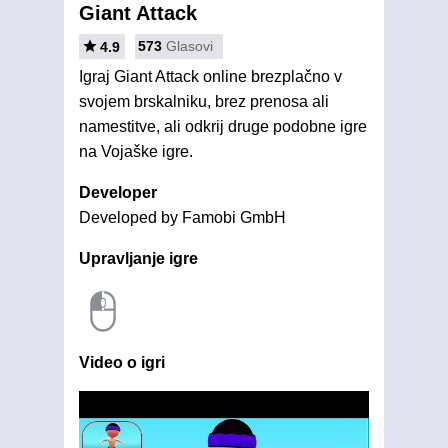
Giant Attack
573
Glasovi
4.9
Igraj Giant Attack online brezplačno v
svojem brskalniku, brez prenosa ali
namestitve, ali odkrij druge podobne igre
na Vojaške igre.
Developer
Developed by Famobi GmbH
Upravljanje igre
Video o igri