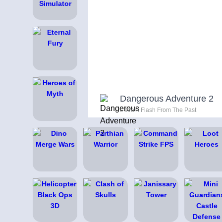
Dangerous Adventure 2
s strani Flash From The Past