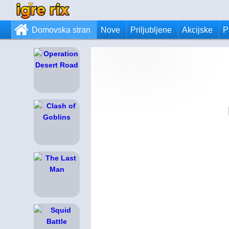
Domovska stran
Nove
Priljubljene
Akcijske
P