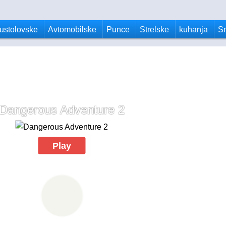
ustolovske
Avtomobilske
Punce
Strelske
kuhanja
S
Dangerous Adventure 2
Play