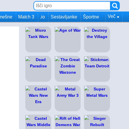
Več
mešne
Match 3
.io
Sestavljanke
Športne