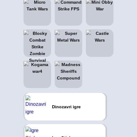
Dinozavri igre