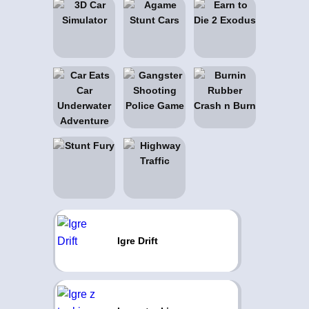
Igre Drift