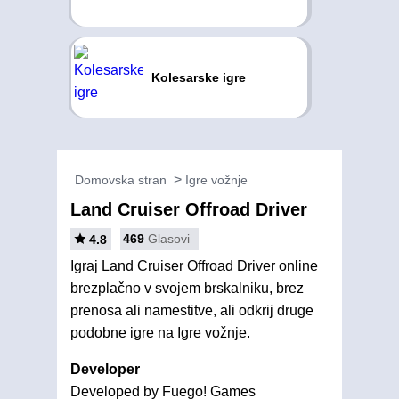
Kolesarske igre
Domovska stran
Igre vožnje
Land Cruiser Offroad Driver
469
Glasovi
4.8
Igraj Land Cruiser Offroad Driver online
brezplačno v svojem brskalniku, brez
prenosa ali namestitve, ali odkrij druge
podobne igre na Igre vožnje.
Developer
Developed by Fuego! Games