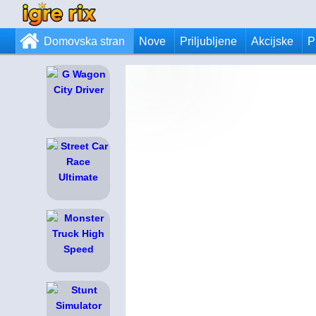
Domovska stran
Nove
Priljubljene
Akcijske
P