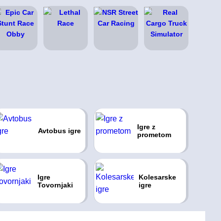
Igre z
Avtobus igre
prometom
Igre
Kolesarske
Tovornjaki
igre