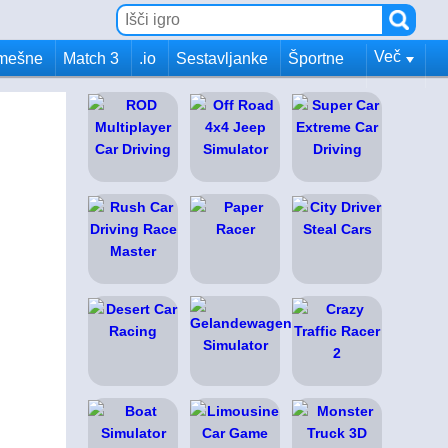
Več
mešne
Match 3
.io
Sestavljanke
Športne