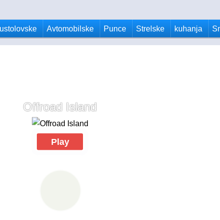
ustolovske
Avtomobilske
Punce
Strelske
kuhanja
S
Offroad Island
Play