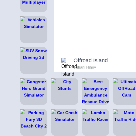
Offroad Island
s strani Hihoy