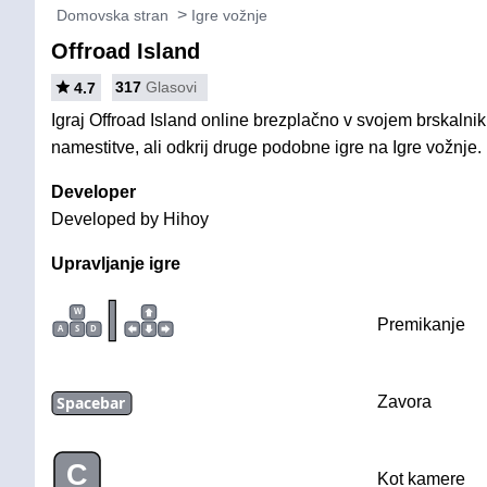
Domovska stran
Igre vožnje
Offroad Island
317
Glasovi
4.7
Igraj Offroad Island online brezplačno v svojem brskalnik
namestitve, ali odkrij druge podobne igre na Igre vožnje.
Developer
Developed by Hihoy
Upravljanje igre
|
W
Premikanje
A
S
D
Spacebar
Zavora
C
Kot kamere