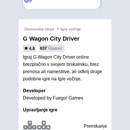
Domovska stran
Igre vožnje
G Wagon City Driver
637
Glasovi
4.8
Igraj G Wagon City Driver online
brezplačno v svojem brskalniku, brez
prenosa ali namestitve, ali odkrij druge
podobne igre na Igre vožnje.
Developer
Developed by Fuego! Games
Upravljanje igre
W
Premikanje
A
S
D