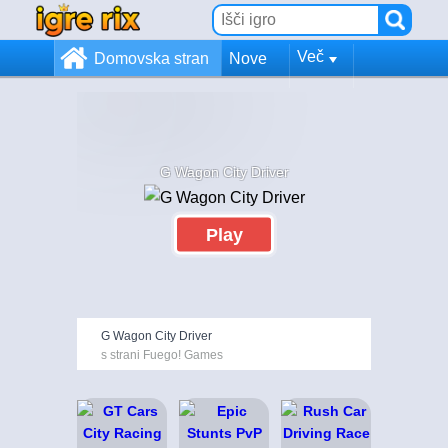
Več
Domovska stran
Nove
G Wagon City Driver
Play
G Wagon City Driver
s strani Fuego! Games