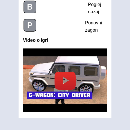
Poglej
B
nazaj
Ponovni
P
zagon
Video o igri