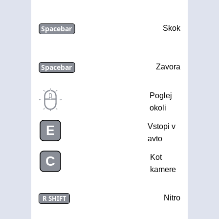
Spacebar
Skok
Spacebar
Zavora
Poglej
okoli
Vstopi v
E
avto
Kot
C
kamere
Nitro
R SHIFT