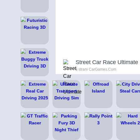
Street Car Race Ultimate
s strani CarGames.Com