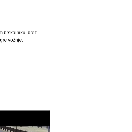
m brskalniku, brez
Igre vožnje.