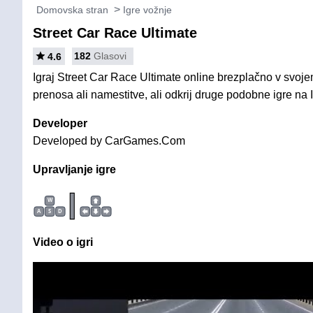
Domovska stran
Igre vožnje
Street Car Race Ultimate
182
Glasovi
4.6
Igraj Street Car Race Ultimate online brezplačno v svoje
prenosa ali namestitve, ali odkrij druge podobne igre na 
Developer
Developed by CarGames.Com
Upravljanje igre
|
W
A
S
D
Video o igri