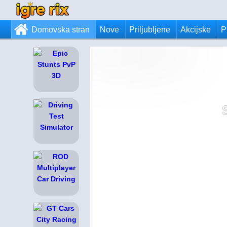
Domovska stran
Nove
Priljubljene
Akcijske
P