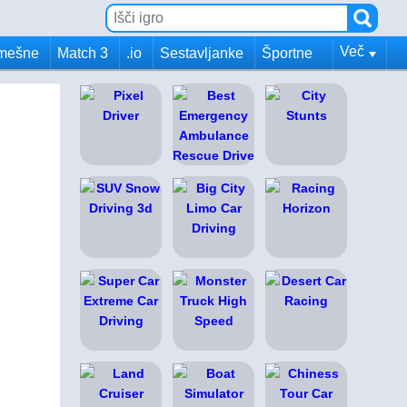
Več
mešne
Match 3
.io
Sestavljanke
Športne