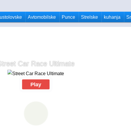
ustolovske
Avtomobilske
Punce
Strelske
kuhanja
S
Street Car Race Ultimate
Play