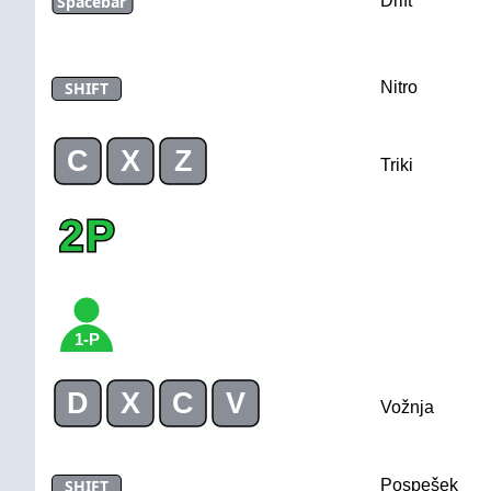
Spacebar
Drift
SHIFT
Nitro
C
X
Z
Triki
2P
1-P
D
X
C
V
Vožnja
SHIFT
Pospešek