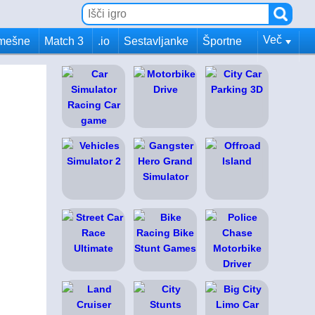
Več
mešne
Match 3
.io
Sestavljanke
Športne