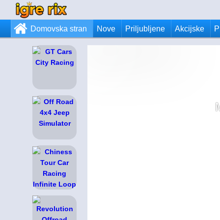
Domovska stran
Nove
Priljubljene
Akcijske
P