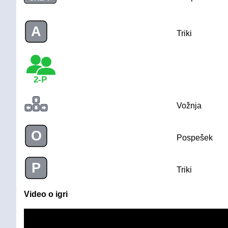
A
Triki
2-P
Vožnja
O
Pospešek
P
Triki
Video o igri