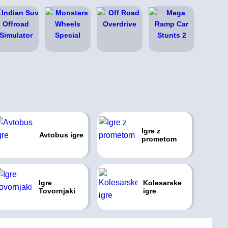
Igre z
Avtobus igre
prometom
Igre
Kolesarske
Tovornjaki
igre