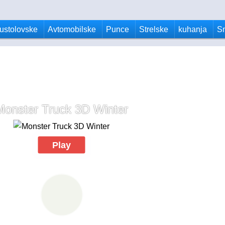
ustolovske
Avtomobilske
Punce
Strelske
kuhanja
S
Monster Truck 3D Winter
Play