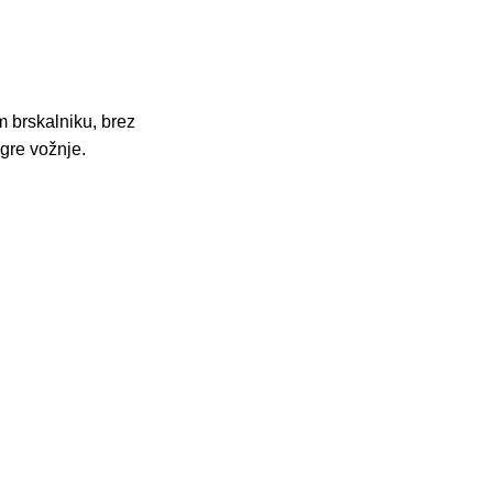
m brskalniku, brez
Igre vožnje.