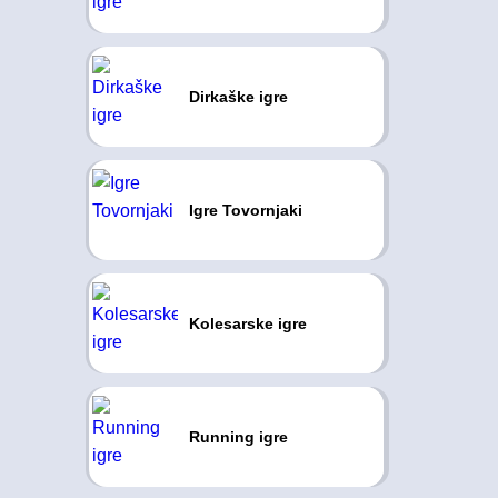
Dirkaške igre
Igre Tovornjaki
Kolesarske igre
Running igre