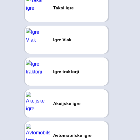
Taksi igre
Igre Vlak
Igre traktorji
Akcijske igre
Avtomobilske igre