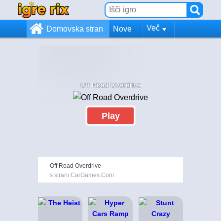
Več
Domovska stran
Nove
Off Road Overdrive
Play
Off Road Overdrive
s strani CarGames.Com