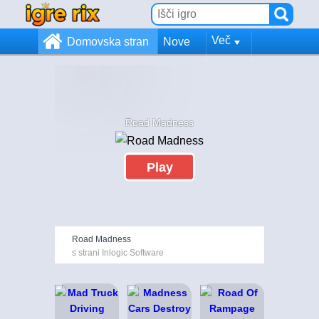
Več
Domovska stran
Nove
Road Madness
Play
Road Madness
s strani Inlogic Software