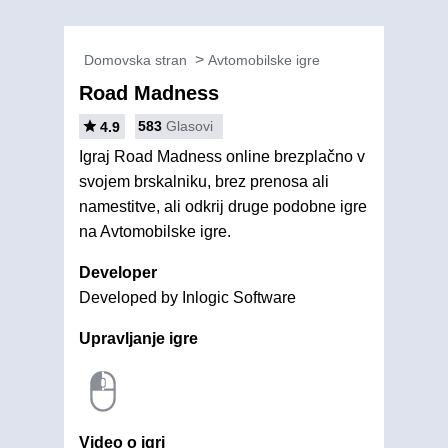
Domovska stran
Avtomobilske igre
Road Madness
583
Glasovi
4.9
Igraj Road Madness online brezplačno v
svojem brskalniku, brez prenosa ali
namestitve, ali odkrij druge podobne igre
na Avtomobilske igre.
Developer
Developed by Inlogic Software
Upravljanje igre
Video o igri