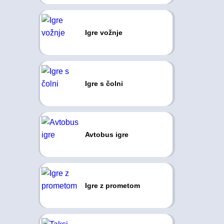
Igre vožnje
Igre s čolni
Avtobus igre
Igre z prometom