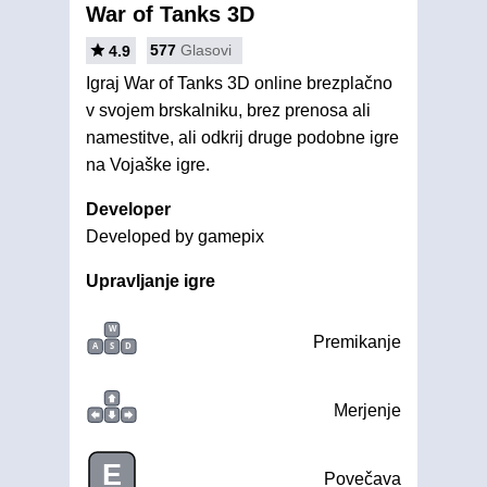
War of Tanks 3D
577
Glasovi
4.9
Igraj War of Tanks 3D online brezplačno
v svojem brskalniku, brez prenosa ali
namestitve, ali odkrij druge podobne igre
na Vojaške igre.
Developer
Developed by gamepix
Upravljanje igre
W
Premikanje
A
S
D
Merjenje
E
Povečava