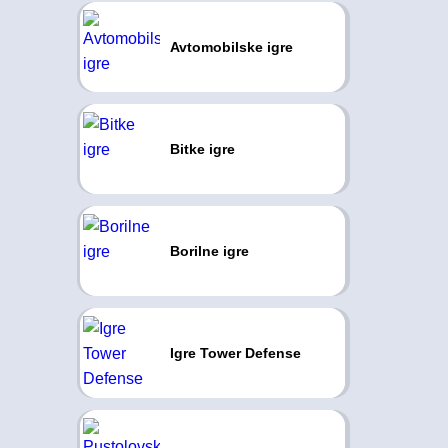
Avtomobilske igre
Bitke igre
Borilne igre
Igre Tower Defense