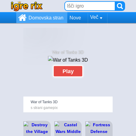
Več
Domovska stran
Nove
War of Tanks 3D
Play
War of Tanks 3D
s strani gamepix