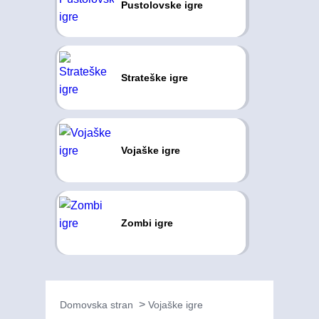
Pustolovske igre
Strateške igre
Vojaške igre
Zombi igre
Domovska stran
Vojaške igre