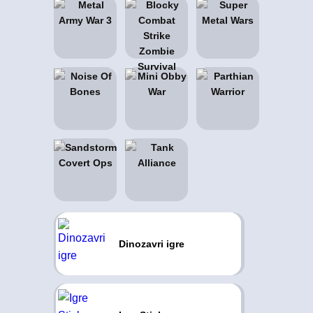
Dinozavri igre