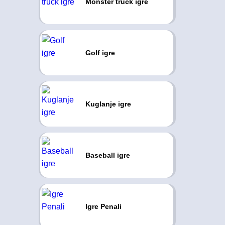
Monster truck igre
Golf igre
Kuglanje igre
Baseball igre
Igre Penali