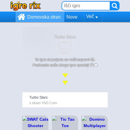
Več
Domovska stran
Nove
Turbo Stars
Te igre ni podprta na vaši napravi 😞.
Poskusite naše druge igre spodaj! 😄🎮
Turbo Stars
s strani YAD.Com