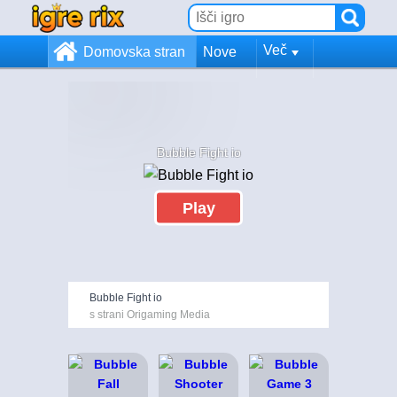
Več
Domovska stran
Nove
Bubble Fight io
Play
Bubble Fight io
s strani Origaming Media