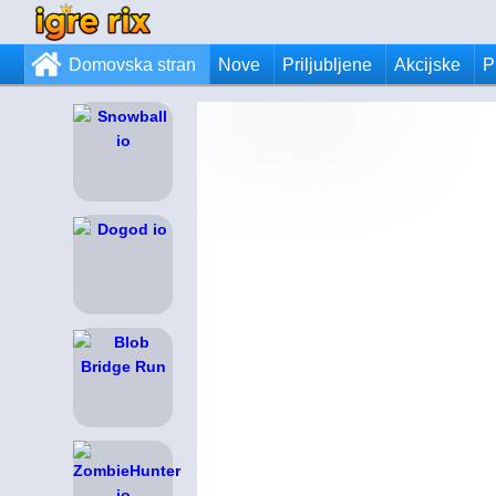
Domovska stran
Nove
Priljubljene
Akcijske
P