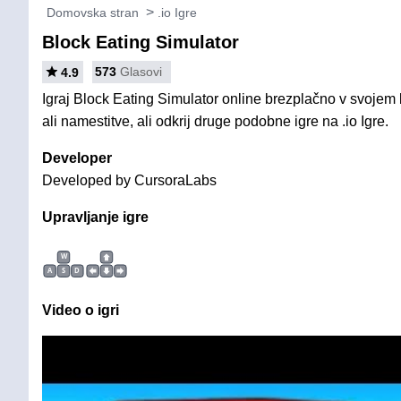
Domovska stran
.io Igre
Block Eating Simulator
573
Glasovi
4.9
Igraj Block Eating Simulator online brezplačno v svojem
ali namestitve, ali odkrij druge podobne igre na .io Igre.
Developer
Developed by CursoraLabs
Upravljanje igre
W
A
S
D
Video o igri