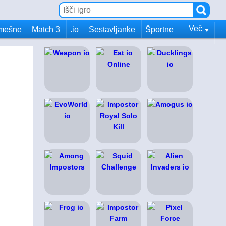
Več
mešne
Match 3
.io
Sestavljanke
Športne