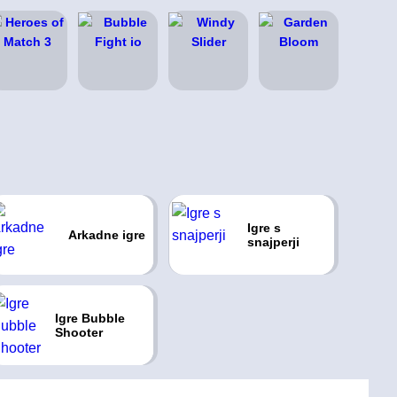
Igre s
Arkadne igre
snajperji
Igre Bubble
Shooter