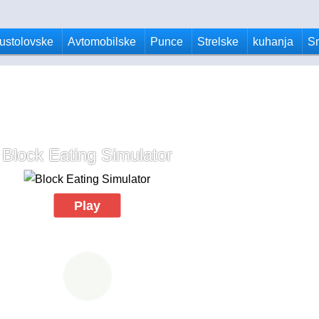
ustolovske
Avtomobilske
Punce
Strelske
kuhanja
S
Block Eating Simulator
Play