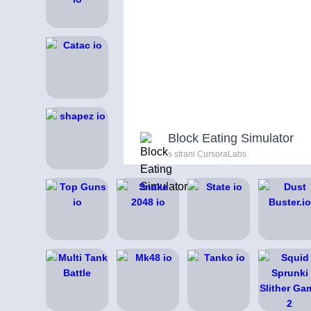
Block Eating Simulator
s strani CursoraLabs